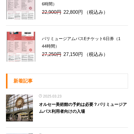
6時間）
18,830
は
元
現
22,900
円
22,800
円
（税込み）
円
18,730
の
在
で
円
価
の
し
で
格
価
た。
す。
パリミュージアムパスEチケット6日券（1
は
格
44時間）
22,900
は
元
現
27,250
円
27,150
円
（税込み）
円
22,800
の
在
で
円
価
の
し
で
格
価
た。
す。
新着記事
は
格
27,250
は
2025.03.23
円
27,150
オルセー美術館の予約は必要？パリミュージア
で
円
ムパス利用者向けの入場
し
で
た。
す。