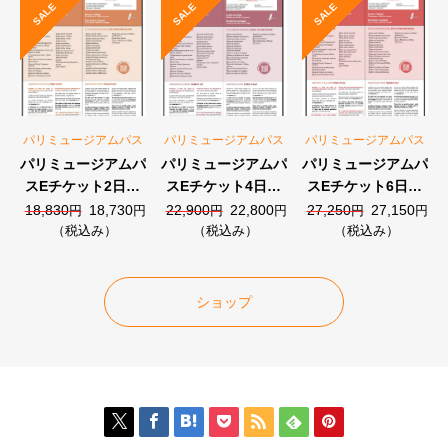
SALE
SALE
SALE
パリミュージアムパス
パリミュージアムパス
パリミュージアムパス
パリミュージアムパ
パリミュージアムパ
パリミュージアムパ
スEチケット2日券
スEチケット4日券
スEチケット6日券
（48時間）
（96時間）
（144時間）
元
現
元
現
元
現
18,830
18,730
22,900
22,800
27,250
27,150
円
円
円
円
円
円
の
在
の
在
の
在
（税込み）
（税込み）
（税込み）
価
の
価
の
価
の
格
価
格
価
格
価
は
格
は
格
は
格
ショップ
18,830
は
22,900
は
27,250
は
円
18,730
円
22,800
円
27,150
で
円
で
円
で
円
し
で
し
で
し
で
た。
す。
た。
す。
た。
す。






