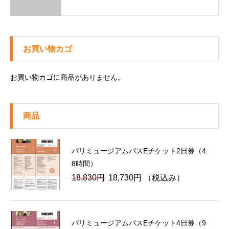
お買い物カゴ
お買い物カゴに商品がありません。
商品
パリミュージアムパスEチケット2日券（4
8時間）
元
現
18,830
円
18,730
円
（税込み）
の
在
価
の
格
価
パリミュージアムパスEチケット4日券（9
は
格