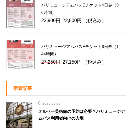
格
価
パリミュージアムパスEチケット4日券（9
は
格
6時間）
18,830
は
元
現
22,900
円
22,800
円
（税込み）
円
18,730
の
在
で
円
価
の
し
で
格
価
た。
す。
パリミュージアムパスEチケット6日券（1
は
格
44時間）
22,900
は
元
現
27,250
円
27,150
円
（税込み）
円
22,800
の
在
で
円
価
の
し
で
格
価
た。
す。
新着記事
は
格
27,250
は
2025.03.23
円
27,150
オルセー美術館の予約は必要？パリミュージア
で
円
ムパス利用者向けの入場
し
で
た。
す。