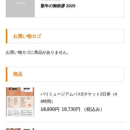
新年の御挨拶 2025
お買い物カゴ
お買い物カゴに商品がありません。
商品
パリミュージアムパスEチケット2日券（4
8時間）
元
現
18,830
円
18,730
円
（税込み）
の
在
価
の