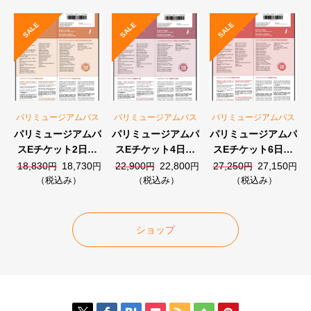
SALE
SALE
SALE
パリミュージアムパス
パリミュージアムパス
パリミュージアムパス
パリミュージアムパ
パリミュージアムパ
パリミュージアムパ
スEチケット2日券
スEチケット4日券
スEチケット6日券
（48時間）
（96時間）
（144時間）
元
現
元
現
元
現
18,830
18,730
22,900
22,800
27,250
27,150
円
円
円
円
円
円
の
在
の
在
の
在
（税込み）
（税込み）
（税込み）
価
の
価
の
価
の
格
価
格
価
格
価
は
格
は
格
は
格
ショップ
18,830
は
22,900
は
27,250
は
円
18,730
円
22,800
円
27,150
で
円
で
円
で
円
し
で
し
で
し
で
た。
す。
た。
す。
た。
す。