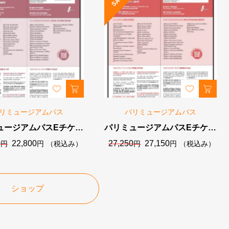
リミュージアムパス
パリミュージアムパス
ュージアムパスEチケッ
パリミュージアムパスEチケッ
4日券（96時間）
ト6日券（144時間）
元
現
元
現
0
22,800
27,250
27,150
円
円
（税込み）
円
円
（税込み）
の
在
の
在
価
の
価
の
格
価
格
価
は
格
は
格
ショップ
22,900
は
27,250
は
円
22,800
円
27,150
で
円
で
円