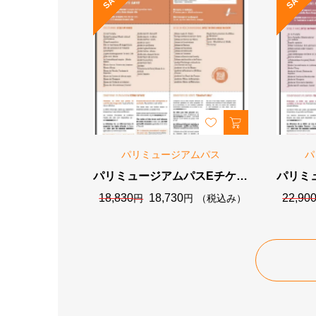
パリミュージアムパス
パ
パリミュージアムパスEチケッ
パリミ
ト2日券（48時間）
ト
元
現
18,830
18,730
22,90
円
円
（税込み）
の
在
価
の
格
価
は
格
18,830
は
円
18,730
で
円