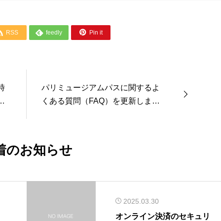
し
で
し
で
た。
す。
た。
す。



RSS
feedly
Pin it
時
パリミュージアムパスに関するよ
力
くある質問（FAQ）を更新しまし
し
た。2024年10月
着のお知らせ
2025.03.30
オンライン決済のセキュリ