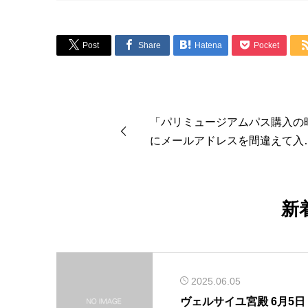
し
で
た。
す。




Post
Share
Hatena
Pocket
「パリミュージアムパス購入の
にメールアドレスを間違えて入
してしまったかも」を追加しま
た。
新
2025.06.05
ヴェルサイユ宮殿 6月5日