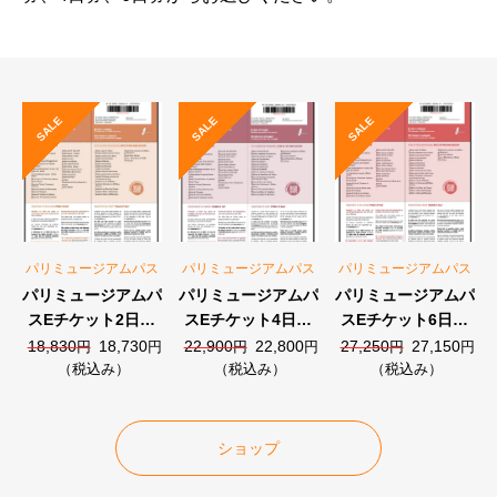
SALE
SALE
SALE
パリミュージアムパス
パリミュージアムパス
パリミュージアムパス
パリミュージアムパ
パリミュージアムパ
パリミュージアムパ
スEチケット2日券
スEチケット4日券
スEチケット6日券
（48時間）
（96時間）
（144時間）
元
現
元
現
元
現
18,830
18,730
22,900
22,800
27,250
27,150
円
円
円
円
円
円
の
在
の
在
の
在
（税込み）
（税込み）
（税込み）
価
の
価
の
価
の
格
価
格
価
格
価
は
格
は
格
は
格
ショップ
18,830
は
22,900
は
27,250
は
円
18,730
円
22,800
円
27,150