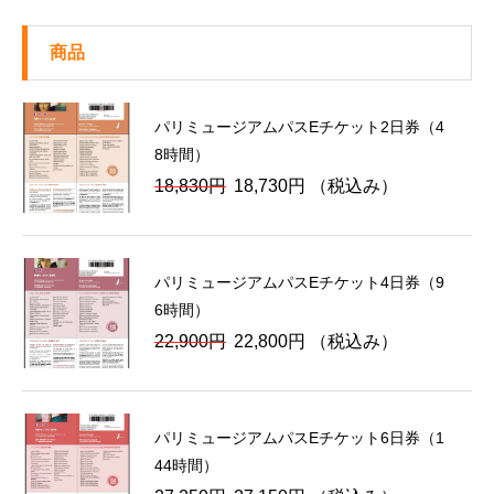
商品
パリミュージアムパスEチケット2日券（4
8時間）
元
現
18,830
円
18,730
円
（税込み）
の
在
価
の
格
価
パリミュージアムパスEチケット4日券（9
は
格
6時間）
18,830
は
元
現
22,900
円
22,800
円
（税込み）
円
18,730
の
在
で
円
価
の
し
で
格
価
た。
す。
パリミュージアムパスEチケット6日券（1
は
格
44時間）
22,900
は