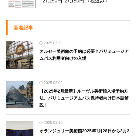
元
現
27,250
円
27,150
円
（税込み）
円
22,800
の
在
で
円
価
の
し
で
格
価
た。
す。
新着記事
は
格
27,250
は
2025.03.23
円
27,150
オルセー美術館の予約は必要？パリミュージア
で
円
ムパス利用者向けの入場
し
で
た。
す。
2025.02.02
【2025年2月最新】ルーヴル美術館入場予約方
法、パリミュージアムパス保持者向け日本語解
説！
2025.01.10
オランジュリー美術館2025年1月28日から3月2