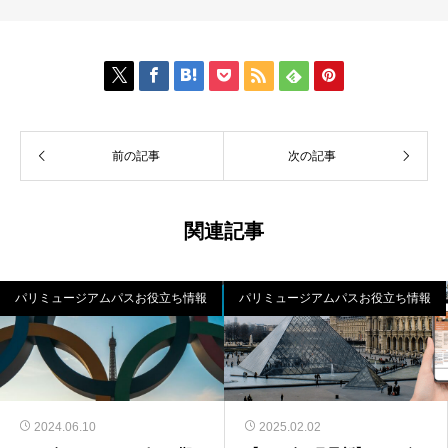
で
円
で
円
で
円
し
で
し
で
し
で
た。
す。
た。
す。
た。
す。







前の記事
次の記事
関連記事
パリミュージアムパスお役立ち情報
パリミュージアムパスお役立ち情報
2024.06.10
2025.02.02