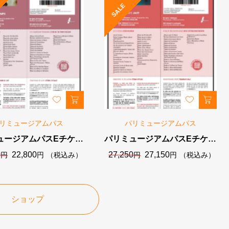
SALE
リミュージアムパス
パリミュージアムパス
ュージアムパスEチケッ
パリミュージアムパスEチケッ
4日券（96時間）
ト6日券（144時間）
元
現
元
現
0
22,800
27,250
27,150
円
円
（税込み）
円
円
（税込み）
の
在
の
在
価
の
価
の
格
価
格
価
は
格
は
格
ショップ
22,900
は
27,250
は
円
22,800
円
27,150