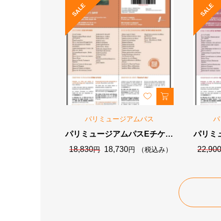
SALE
SALE
パリミュージアムパス
パ
パリミュージアムパスEチケッ
パリミ
ト2日券（48時間）
ト
元
現
18,830
18,730
22,90
円
円
（税込み）
の
在
価
の
格
価
は
格
18,830
は
円
18,730