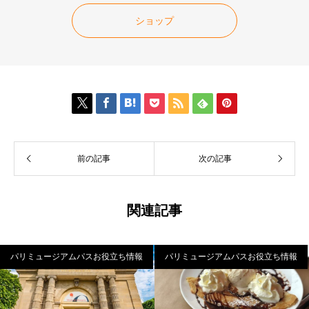
格
価
格
価
格
価
は
格
は
格
は
格
ショップ
18,830
は
22,900
は
27,250
は
円
18,730
円
22,800
円
27,150
で
円
で
円
で
円
し
で
し
で
し
で
た。
す。
た。
す。
た。
す。







前の記事
次の記事
関連記事
パリミュージアムパスお役立ち情報
パリミュージアムパスお役立ち情報