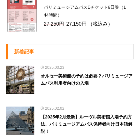
格
価
た。
す。
パリミュージアムパスEチケット6日券（1
は
格
44時間）
22,900
は
元
現
27,250
円
27,150
円
（税込み）
円
22,800
の
在
で
円
価
の
し
で
格
価
た。
す。
新着記事
は
格
27,250
は
2025.03.23
円
27,150
オルセー美術館の予約は必要？パリミュージア
で
円
ムパス利用者向けの入場
し
で
た。
す。
2025.02.02
【2025年2月最新】ルーヴル美術館入場予約方
法、パリミュージアムパス保持者向け日本語解
説！