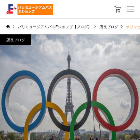

パリミュージアムパスEショップ【ブログ】
店長ブログ
オリンピ
店長ブログ