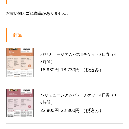
お買い物カゴに商品がありません。
商品
パリミュージアムパスEチケット2日券（4
8時間）
元
現
18,830
円
18,730
円
（税込み）
の
在
価
の
格
価
パリミュージアムパスEチケット4日券（9
は
格
6時間）
18,830
は
元
現
22,900
円
22,800
円
（税込み）
円
18,730
の
在
で
円
価
の
し
で