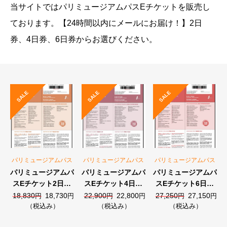
当サイトではパリミュージアムパスEチケットを販売し
ております。【24時間以内にメールにお届け！】2日
券、4日券、6日券からお選びください。
SALE
SALE
SALE
パリミュージアムパス
パリミュージアムパス
パリミュージアムパス
パリミュージアムパ
パリミュージアムパ
パリミュージアムパ
スEチケット2日券
スEチケット4日券
スEチケット6日券
（48時間）
（96時間）
（144時間）
元
現
元
現
元
現
18,830
18,730
22,900
22,800
27,250
27,150
円
円
円
円
円
円
の
在
の
在
の
在
（税込み）
（税込み）
（税込み）
価
の
価
の
価
の